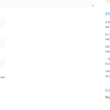
E
6 
ART
EL
ME
DE
MI
– 
EC
OR
AL
b en
C
No