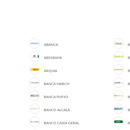
ABANCA
B
ARESBANK
B
ARQUIA
B
BANCA MARCH
B
BANCA PUEYO
B
BANCO ALCALÁ
B
BANCO CAIXA GERAL
B