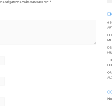
os obligatorios están marcados con
*
E
6 
ART
EL
ME
DE
MI
– 
EC
OR
AL
C
No