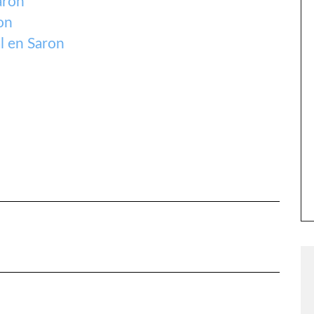
aron
on
l en Saron