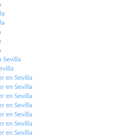
a
la
la
a
a
a
Sevilla
villa
 en Sevilla
 en Sevilla
 en Sevilla
 en Sevilla
 en Sevilla
 en Sevilla
 en Sevilla