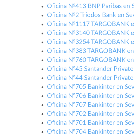
Oficina №413 BNP Paribas en S
Oficina №2 Triodos Bank en Sev
Oficina №1117 TARGOBANK en 
Oficina №3140 TARGOBANK en 
Oficina №3254 TARGOBANK en 
Oficina №383 TARGOBANK en S
Oficina №760 TARGOBANK en S
Oficina №45 Santander Private 
Oficina №44 Santander Private 
Oficina №705 Bankinter en Sevi
Oficina №706 Bankinter en Sevi
Oficina №707 Bankinter en Sevi
Oficina №702 Bankinter en Sevi
Oficina №701 Bankinter en Sevi
Oficina №704 Bankinter en Sevi