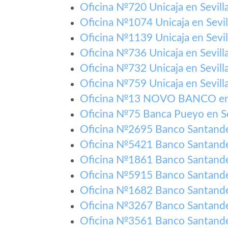
Oficina №720 Unicaja en Sevill
Oficina №1074 Unicaja en Sevil
Oficina №1139 Unicaja en Sevil
Oficina №736 Unicaja en Sevill
Oficina №732 Unicaja en Sevill
Oficina №759 Unicaja en Sevill
Oficina №13 NOVO BANCO en 
Oficina №75 Banca Pueyo en Se
Oficina №2695 Banco Santander
Oficina №5421 Banco Santander
Oficina №1861 Banco Santander
Oficina №5915 Banco Santander
Oficina №1682 Banco Santander
Oficina №3267 Banco Santander
Oficina №3561 Banco Santander