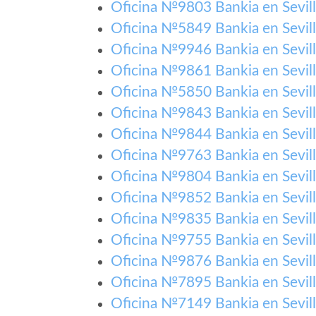
Oficina №9803 Bankia en Sevil
Oficina №5849 Bankia en Sevil
Oficina №9946 Bankia en Sevil
Oficina №9861 Bankia en Sevil
Oficina №5850 Bankia en Sevil
Oficina №9843 Bankia en Sevil
Oficina №9844 Bankia en Sevil
Oficina №9763 Bankia en Sevil
Oficina №9804 Bankia en Sevil
Oficina №9852 Bankia en Sevil
Oficina №9835 Bankia en Sevil
Oficina №9755 Bankia en Sevil
Oficina №9876 Bankia en Sevil
Oficina №7895 Bankia en Sevil
Oficina №7149 Bankia en Sevil