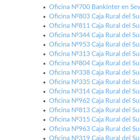
Oficina №700 Bankinter en Sevi
Oficina №803 Caja Rural del Sur
Oficina №811 Caja Rural del Sur
Oficina №344 Caja Rural del Sur
Oficina №953 Caja Rural del Sur
Oficina №313 Caja Rural del Sur
Oficina №804 Caja Rural del Sur
Oficina №338 Caja Rural del Sur
Oficina №335 Caja Rural del Sur
Oficina №314 Caja Rural del Sur
Oficina №962 Caja Rural del Sur
Oficina №813 Caja Rural del Sur
Oficina №315 Caja Rural del Sur
Oficina №963 Caja Rural del Sur
Oficina №319 Caja Rural del Sur