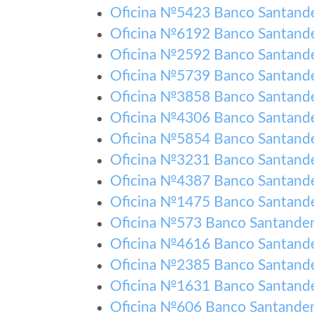
Oficina №5423 Banco Santander
Oficina №6192 Banco Santander
Oficina №2592 Banco Santander
Oficina №5739 Banco Santander
Oficina №3858 Banco Santander
Oficina №4306 Banco Santander
Oficina №5854 Banco Santander
Oficina №3231 Banco Santander
Oficina №4387 Banco Santander
Oficina №1475 Banco Santander
Oficina №573 Banco Santander 
Oficina №4616 Banco Santander
Oficina №2385 Banco Santander
Oficina №1631 Banco Santander
Oficina №606 Banco Santander 