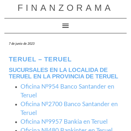
Saltar
FINANZORAMA
al
contenido
Cambiar modo de navegación
7 de junio de 2023
TERUEL – TERUEL
SUCURSALES EN LA LOCALIDA DE
TERUEL EN LA PROVINCIA DE TERUEL
Oficina №954 Banco Santander en
Teruel
Oficina №2700 Banco Santander en
Teruel
Oficina №9957 Bankia en Teruel
Oficina №480 Bankinter en Teruel