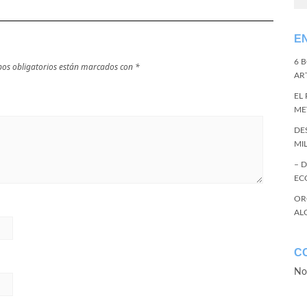
E
6 
os obligatorios están marcados con
*
ART
EL
ME
DE
MI
– 
EC
OR
AL
C
No