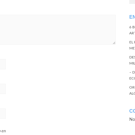
E
6 
ART
EL
ME
DE
MI
– 
EC
OR
AL
C
No
b en