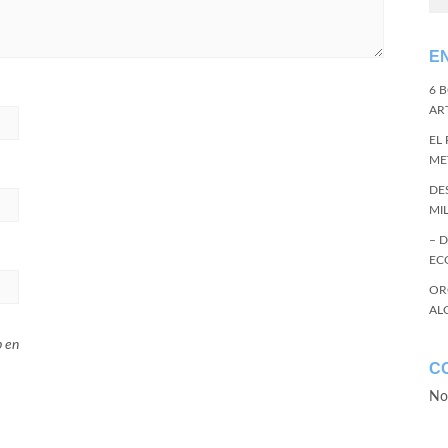
E
6 
ART
EL
ME
DE
MI
– 
EC
OR
AL
b en
C
No