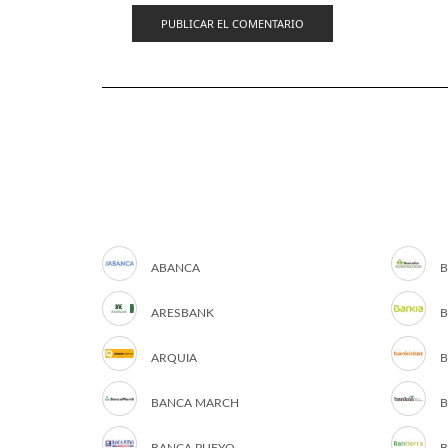
ABANCA
B
ARESBANK
B
ARQUIA
B
BANCA MARCH
B