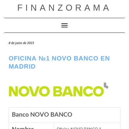
Saltar
FINANZORAMA
al
contenido
Cambiar modo de navegación
8 de junio de 2023
OFICINA №1 NOVO BANCO EN
MADRID
Banco NOVO BANCO