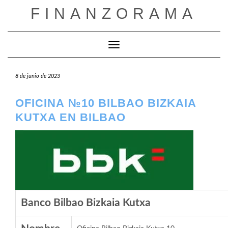
Saltar
FINANZORAMA
al
contenido
Cambiar modo de navegación
8 de junio de 2023
OFICINA №10 BILBAO BIZKAIA
KUTXA EN BILBAO
Banco Bilbao Bizkaia Kutxa