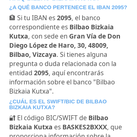
¿A QUÉ BANCO PERTENECE EL IBAN 2095?
🏦 Si tu IBAN es
2095
, el banco
correspondiente es
Bilbao Bizkaia
Kutxa
, con sede en
Gran Vía de Don
Diego López de Haro, 30, 48009,
Bilbao, Vizcaya
. Si tienes alguna
pregunta o duda relacionada con la
entidad
2095
, aquí encontrarás
información sobre el banco "Bilbao
Bizkaia Kutxa".
¿CUÁL ES EL SWIFT/BIC DE BILBAO
BIZKAIA KUTXA?
🔐 El código BIC/SWIFT de
Bilbao
Bizkaia Kutxa
es
BASKES2BXXX
, que
proporciona información sobre la