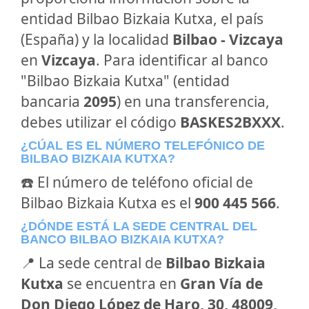
entidad Bilbao Bizkaia Kutxa, el país
(España) y la localidad
Bilbao - Vizcaya
en
Vizcaya
. Para identificar al banco
"Bilbao Bizkaia Kutxa" (entidad
bancaria
2095
) en una transferencia,
debes utilizar el código
BASKES2BXXX
.
¿CÚAL ES EL NÚMERO TELEFÓNICO DE
BILBAO BIZKAIA KUTXA?
☎️ El número de teléfono oficial de
Bilbao Bizkaia Kutxa es el
900 445 566
.
¿DÓNDE ESTÁ LA SEDE CENTRAL DEL
BANCO BILBAO BIZKAIA KUTXA?
📍 La sede central de
Bilbao Bizkaia
Kutxa
se encuentra en
Gran Vía de
Don Diego López de Haro, 30, 48009,