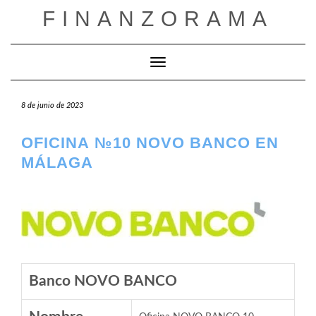
Saltar
FINANZORAMA
al
contenido
Cambiar modo de navegación
8 de junio de 2023
OFICINA №10 NOVO BANCO EN
MÁLAGA
Banco NOVO BANCO