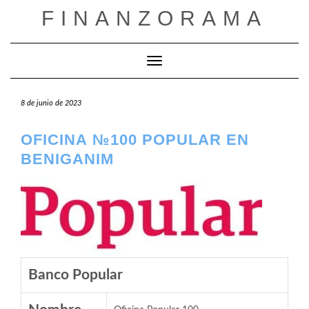
Saltar
FINANZORAMA
al
contenido
Cambiar modo de navegación
8 de junio de 2023
OFICINA №100 POPULAR EN
BENIGANIM
Banco Popular