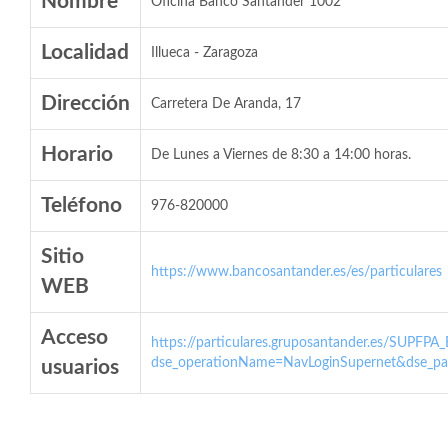
Nombre
Oficina Banco Santander 1002
Localidad
Illueca - Zaragoza
Dirección
Carretera De Aranda, 17
Horario
De Lunes a Viernes de 8:30 a 14:00 horas.
Teléfono
976-820000
Sitio
https://www.bancosantander.es/es/particulares
WEB
Acceso
https://particulares.gruposantander.es/SUPFPA
dse_operationName=NavLoginSupernet&dse_par
usuarios