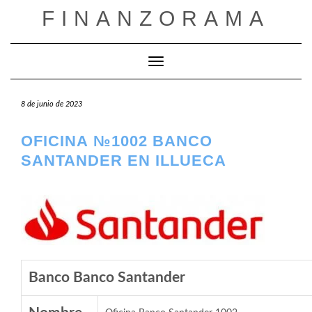
Saltar
FINANZORAMA
al
contenido
Cambiar modo de navegación
8 de junio de 2023
OFICINA №1002 BANCO
SANTANDER EN ILLUECA
Banco Banco Santander