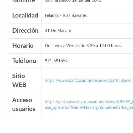
Nombre
Oficina Banco Santander 1045
Localidad
Felanitx - Islas Baleares
Dirección
31 De Marc, 6
Horario
De Lunes a Viernes de 8:30 a 14:00 horas.
Teléfono
971-581654
Sitio
https://www.bancosantander.es/es/particulares
WEB
Acceso
https://particulares.gruposantander.es/SUPFPA
dse_operationName=NavLoginSupernet&dse_par
usuarios