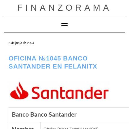
Saltar
FINANZORAMA
al
contenido
Cambiar modo de navegación
8 de junio de 2023
OFICINA №1045 BANCO
SANTANDER EN FELANITX
Banco Banco Santander