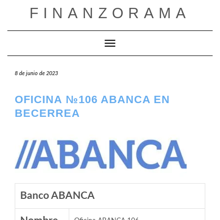
Saltar
FINANZORAMA
al
contenido
Cambiar modo de navegación
8 de junio de 2023
OFICINA №106 ABANCA EN
BECERREA
Banco ABANCA