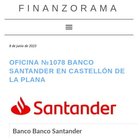
Saltar
FINANZORAMA
al
contenido
Cambiar modo de navegación
8 de junio de 2023
OFICINA №1078 BANCO
SANTANDER EN CASTELLÓN DE
LA PLANA
Banco Banco Santander