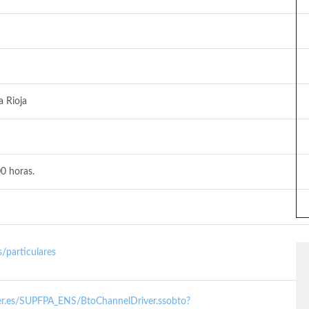
 Rioja
0 horas.
/particulares
nder.es/SUPFPA_ENS/BtoChannelDriver.ssobto?