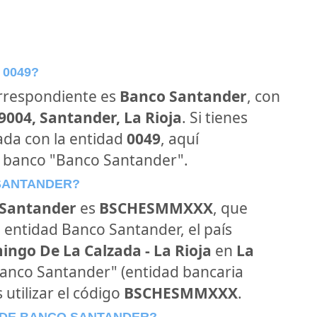
 0049?
orrespondiente es
Banco Santander
, con
9004, Santander, La Rioja
. Si tienes
ada con la entidad
0049
, aquí
l banco "Banco Santander".
 SANTANDER?
Santander
es
BSCHESMMXXX
, que
 entidad Banco Santander, el país
ngo De La Calzada - La Rioja
en
La
"Banco Santander" (entidad bancaria
 utilizar el código
BSCHESMMXXX
.