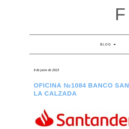
Saltar
al
contenido
BLOG
8 de junio de 2023
OFICINA №1084 BANCO SA
LA CALZADA