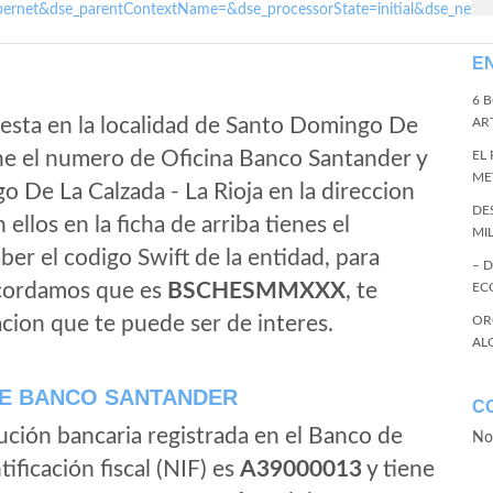
ernet&dse_parentContextName=&dse_processorState=initial&dse_next
E
6 
esta en la localidad de Santo Domingo De
ART
iene el numero de Oficina Banco Santander y
EL
ME
o De La Calzada - La Rioja en la direccion
DE
n ellos en la ficha de arriba tienes el
MI
aber el codigo Swift de la entidad, para
– 
ecordamos que es
BSCHESMMXXX
, te
EC
cion que te puede ser de interes.
OR
AL
E BANCO SANTANDER
C
ución bancaria registrada en el Banco de
No
tificación fiscal (NIF) es
A39000013
y tiene