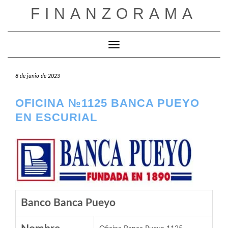
Saltar
FINANZORAMA
al
contenido
Cambiar modo de navegación
8 de junio de 2023
OFICINA №1125 BANCA PUEYO
EN ESCURIAL
Banco Banca Pueyo