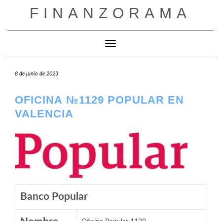
Saltar
FINANZORAMA
al
contenido
Cambiar modo de navegación
8 de junio de 2023
OFICINA №1129 POPULAR EN
VALENCIA
Banco Popular