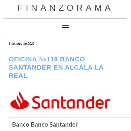
Saltar
FINANZORAMA
al
contenido
Cambiar modo de navegación
8 de junio de 2023
OFICINA №118 BANCO
SANTANDER EN ALCALA LA
REAL
Banco Banco Santander