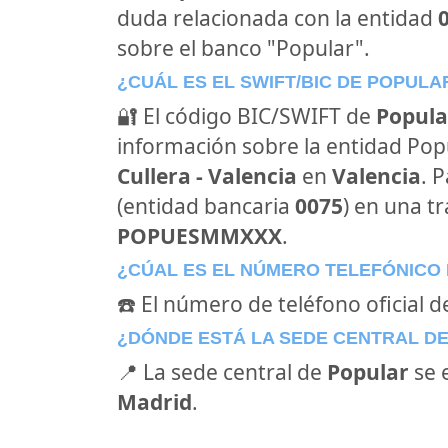
duda relacionada con la entidad
sobre el banco "Popular".
¿CUÁL ES EL SWIFT/BIC DE POPULA
🔐 El código BIC/SWIFT de
Popula
información sobre la entidad Popul
Cullera - Valencia
en
Valencia
. 
(entidad bancaria
0075
) en una tr
POPUESMMXXX
.
¿CÚAL ES EL NÚMERO TELEFÓNICO
☎️ El número de teléfono oficial d
¿DÓNDE ESTÁ LA SEDE CENTRAL D
📍 La sede central de
Popular
se 
Madrid
.