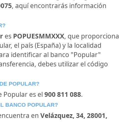
0075
, aquí encontrarás información
R?
r
es
POPUESMMXXX
, que proporciona
ar, el país (España) y la localidad
Para identificar al banco "Popular"
ansferencia, debes utilizar el código
 DE POPULAR?
e Popular es el
900 811 088
.
EL BANCO POPULAR?
encuentra en
Velázquez, 34, 28001,