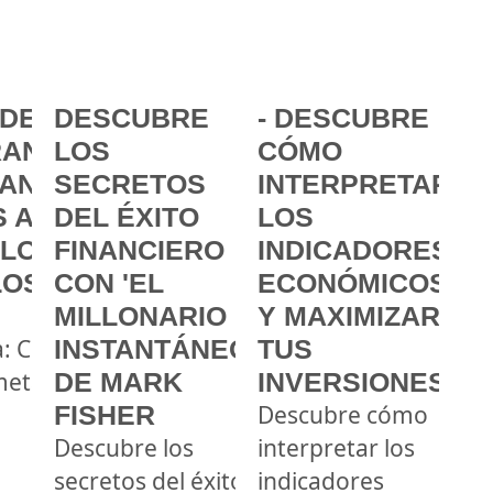
DE LA
DESCUBRE
- DESCUBRE
ANCIA:
LOS
CÓMO
ANZAR
SECRETOS
INTERPRETAR
 A
DEL ÉXITO
LOS
 LOS
FINANCIERO
INDICADORES
LOS
CON 'EL
ECONÓMICOS
MILLONARIO
Y MAXIMIZAR
a: Cómo
INSTANTÁNEO'
TUS
metas
DE MARK
INVERSIONES
FISHER
Descubre cómo
Descubre los
interpretar los
secretos del éxito
indicadores