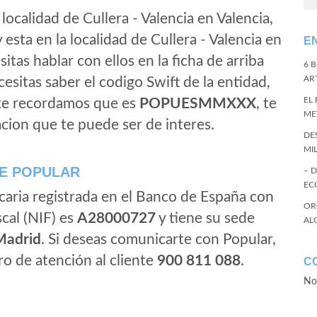
localidad de Cullera - Valencia en Valencia,
esta en la localidad de Cullera - Valencia en
E
esitas hablar con ellos en la ficha de arriba
6 
ART
ecesitas saber el codigo Swift de la entidad,
EL
 te recordamos que es
POPUESMMXXX
, te
ME
cion que te puede ser de interes.
DE
MI
E POPULAR
– 
EC
caria registrada en el Banco de España con
OR
scal (NIF) es
A28000727
y tiene su sede
AL
Madrid
. Si deseas comunicarte con Popular,
o de atención al cliente
900 811 088
.
C
No