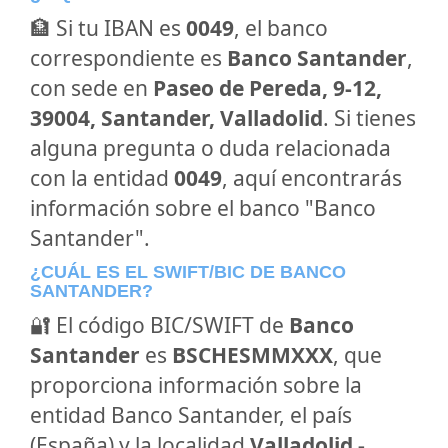
🏦 Si tu IBAN es
0049
, el banco
correspondiente es
Banco Santander
,
con sede en
Paseo de Pereda, 9-12,
39004, Santander, Valladolid
. Si tienes
alguna pregunta o duda relacionada
con la entidad
0049
, aquí encontrarás
información sobre el banco "Banco
Santander".
¿CUÁL ES EL SWIFT/BIC DE BANCO
SANTANDER?
🔐 El código BIC/SWIFT de
Banco
Santander
es
BSCHESMMXXX
, que
proporciona información sobre la
entidad Banco Santander, el país
(España) y la localidad
Valladolid -