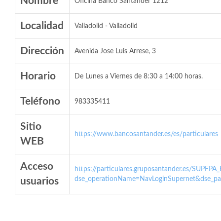
Nombre
Oficina Banco Santander 1212
Localidad
Valladolid - Valladolid
Dirección
Avenida Jose Luis Arrese, 3
Horario
De Lunes a Viernes de 8:30 a 14:00 horas.
Teléfono
983335411
Sitio
https://www.bancosantander.es/es/particulares
WEB
Acceso
https://particulares.gruposantander.es/SUPFPA
dse_operationName=NavLoginSupernet&dse_par
usuarios