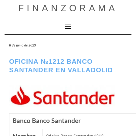
Saltar
FINANZORAMA
al
contenido
Cambiar modo de navegación
8 de junio de 2023
OFICINA №1212 BANCO
SANTANDER EN VALLADOLID
Banco Banco Santander