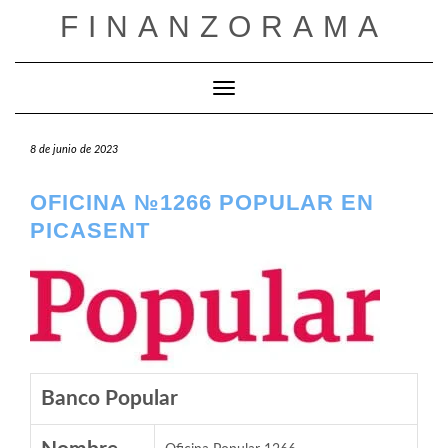
Saltar
FINANZORAMA
al
contenido
Cambiar modo de navegación
8 de junio de 2023
OFICINA №1266 POPULAR EN
PICASENT
Banco Popular