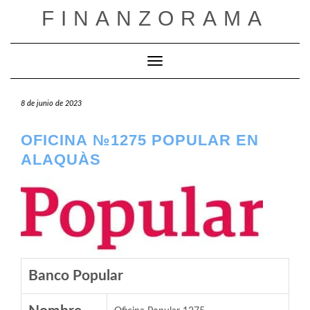
Saltar
FINANZORAMA
al
contenido
Cambiar modo de navegación
8 de junio de 2023
OFICINA №1275 POPULAR EN
ALAQUÀS
Banco Popular