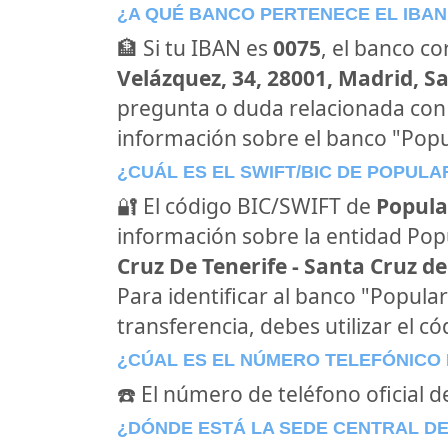
¿A QUÉ BANCO PERTENECE EL IBAN
🏦 Si tu IBAN es
0075
, el banco c
Velázquez, 34, 28001, Madrid, S
pregunta o duda relacionada con
información sobre el banco "Popu
¿CUÁL ES EL SWIFT/BIC DE POPULA
🔐 El código BIC/SWIFT de
Popula
información sobre la entidad Popul
Cruz De Tenerife - Santa Cruz de
Para identificar al banco "Popula
transferencia, debes utilizar el c
¿CÚAL ES EL NÚMERO TELEFÓNICO
☎️ El número de teléfono oficial d
¿DÓNDE ESTÁ LA SEDE CENTRAL D