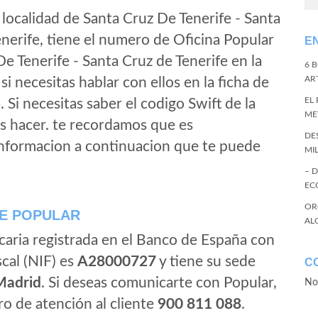
 localidad de Santa Cruz De Tenerife - Santa
nerife, tiene el numero de Oficina Popular
E
De Tenerife - Santa Cruz de Tenerife en la
6 
ART
, si necesitas hablar con ellos en la ficha de
EL
a. Si necesitas saber el codigo Swift de la
ME
s hacer. te recordamos que es
DE
informacion a continuacion que te puede
MI
– 
EC
OR
E POPULAR
AL
caria registrada en el Banco de España con
scal (NIF) es
A28000727
y tiene su sede
C
Madrid
. Si deseas comunicarte con Popular,
No
o de atención al cliente
900 811 088
.