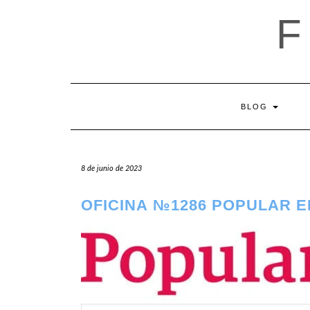
Saltar
al
contenido
BLOG
8 de junio de 2023
OFICINA №1286 POPULAR E