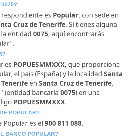
 0075?
orrespondiente es
Popular
, con sede en
anta Cruz de Tenerife
. Si tienes alguna
 la entidad
0075
, aquí encontrarás
lar".
R?
r
es
POPUESMMXXX
, que proporciona
ar, el país (España) y la localidad
Santa
 Tenerife
en
Santa Cruz de Tenerife
.
r" (entidad bancaria
0075
) en una
ódigo
POPUESMMXXX
.
 DE POPULAR?
e Popular es el
900 811 088
.
EL BANCO POPULAR?