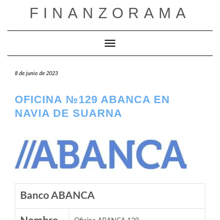
Saltar
FINANZORAMA
al
contenido
Cambiar modo de navegación
8 de junio de 2023
OFICINA №129 ABANCA EN
NAVIA DE SUARNA
Banco ABANCA