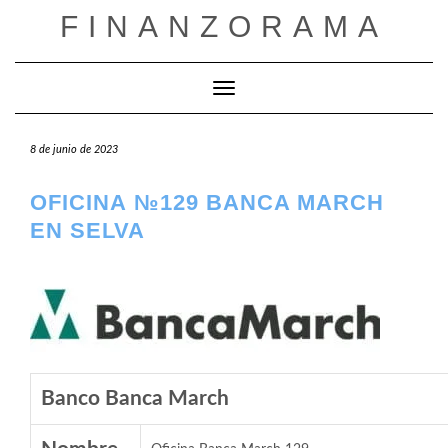
Saltar
FINANZORAMA
al
contenido
Cambiar modo de navegación
8 de junio de 2023
OFICINA №129 BANCA MARCH
EN SELVA
Banco Banca March