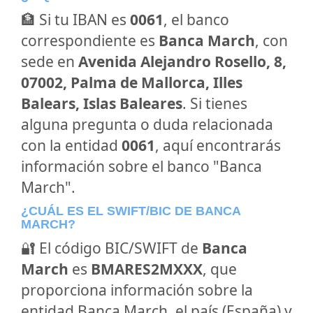
🏦 Si tu IBAN es
0061
, el banco
correspondiente es
Banca March
, con
sede en
Avenida Alejandro Rosello, 8,
07002, Palma de Mallorca, Illes
Balears, Islas Baleares
. Si tienes
alguna pregunta o duda relacionada
con la entidad
0061
, aquí encontrarás
información sobre el banco "Banca
March".
¿CUÁL ES EL SWIFT/BIC DE BANCA
MARCH?
🔐 El código BIC/SWIFT de
Banca
March
es
BMARES2MXXX
, que
proporciona información sobre la
entidad Banca March, el país (España) y