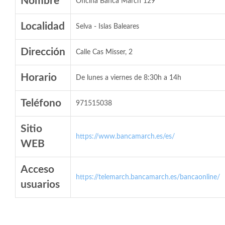
Nombre
Oficina Banca March 129
Localidad
Selva - Islas Baleares
Dirección
Calle Cas Misser, 2
Horario
De lunes a viernes de 8:30h a 14h
Teléfono
971515038
Sitio
https://www.bancamarch.es/es/
WEB
Acceso
https://telemarch.bancamarch.es/bancaonline/
usuarios