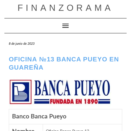
Saltar
FINANZORAMA
al
contenido
Cambiar modo de navegación
8 de junio de 2023
OFICINA №13 BANCA PUEYO EN
GUAREÑA
Banco Banca Pueyo