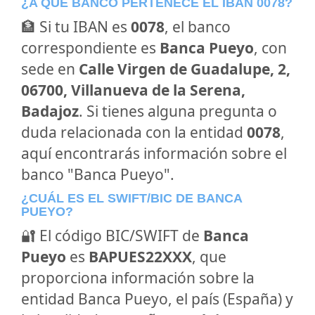
¿A QUÉ BANCO PERTENECE EL IBAN 0078?
🏦 Si tu IBAN es
0078
, el banco
correspondiente es
Banca Pueyo
, con
sede en
Calle Virgen de Guadalupe, 2,
06700, Villanueva de la Serena,
Badajoz
. Si tienes alguna pregunta o
duda relacionada con la entidad
0078
,
aquí encontrarás información sobre el
banco "Banca Pueyo".
¿CUÁL ES EL SWIFT/BIC DE BANCA
PUEYO?
🔐 El código BIC/SWIFT de
Banca
Pueyo
es
BAPUES22XXX
, que
proporciona información sobre la
entidad Banca Pueyo, el país (España) y