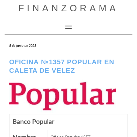
Saltar
FINANZORAMA
al
contenido
Cambiar modo de navegación
8 de junio de 2023
OFICINA №1357 POPULAR EN
CALETA DE VELEZ
Banco Popular