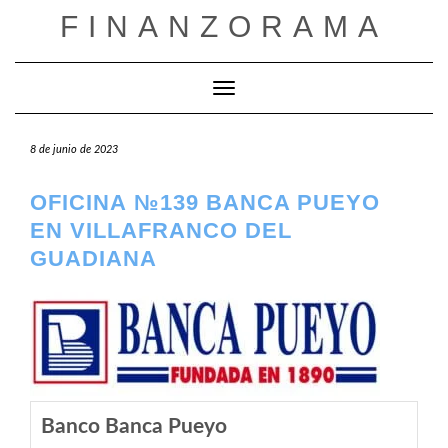
Saltar
FINANZORAMA
al
contenido
Cambiar modo de navegación
8 de junio de 2023
OFICINA №139 BANCA PUEYO
EN VILLAFRANCO DEL
GUADIANA
Banco Banca Pueyo