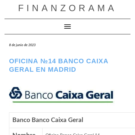
Saltar
FINANZORAMA
al
contenido
Cambiar modo de navegación
8 de junio de 2023
OFICINA №14 BANCO CAIXA
GERAL EN MADRID
Banco Banco Caixa Geral