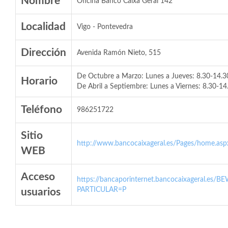
Nombre
Oficina Banco Caixa Geral 142
Localidad
Vigo - Pontevedra
Dirección
Avenida Ramón Nieto, 515
De Octubre a Marzo: Lunes a Jueves: 8.30-14.30 
Horario
De Abril a Septiembre: Lunes a Viernes: 8.30-14
Teléfono
986251722
Sitio
http://www.bancocaixageral.es/Pages/home.asp
WEB
Acceso
https://bancaporinternet.bancocaixageral.es/BE
PARTICULAR=P
usuarios