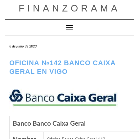
Saltar
FINANZORAMA
al
contenido
Cambiar modo de navegación
8 de junio de 2023
OFICINA №142 BANCO CAIXA
GERAL EN VIGO
Banco Banco Caixa Geral