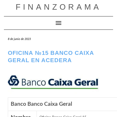
Saltar
FINANZORAMA
al
contenido
Cambiar modo de navegación
8 de junio de 2023
OFICINA №15 BANCO CAIXA
GERAL EN ACEDERA
Banco Banco Caixa Geral