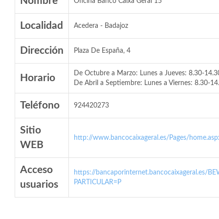
Nombre
Oficina Banco Caixa Geral 15
Localidad
Acedera - Badajoz
Dirección
Plaza De España, 4
De Octubre a Marzo: Lunes a Jueves: 8.30-14.30 
Horario
De Abril a Septiembre: Lunes a Viernes: 8.30-14
Teléfono
924420273
Sitio
http://www.bancocaixageral.es/Pages/home.asp
WEB
Acceso
https://bancaporinternet.bancocaixageral.es/BE
PARTICULAR=P
usuarios