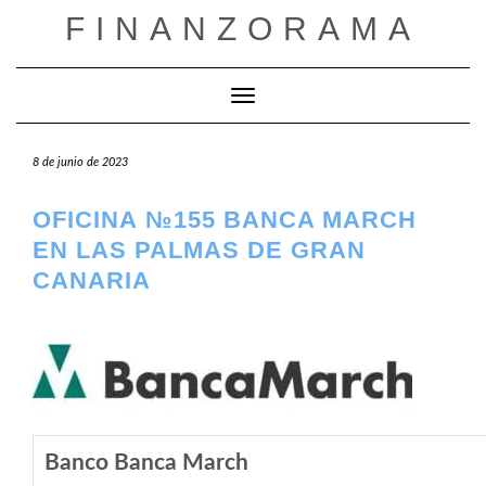
Saltar
FINANZORAMA
al
contenido
Cambiar modo de navegación
8 de junio de 2023
OFICINA №155 BANCA MARCH
EN LAS PALMAS DE GRAN
CANARIA
Banco Banca March