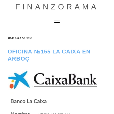
Saltar
FINANZORAMA
al
contenido
Cambiar modo de navegación
10 de junio de 2023
OFICINA №155 LA CAIXA EN
ARBOÇ
Banco La Caixa