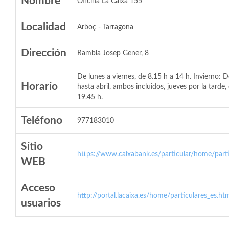
Nombre
Oficina La Caixa 155
Localidad
Arboç - Tarragona
Dirección
Rambla Josep Gener, 8
De lunes a viernes, de 8.15 h a 14 h. Invierno: 
Horario
hasta abril, ambos incluidos, jueves por la tarde,
19.45 h.
Teléfono
977183010
Sitio
https://www.caixabank.es/particular/home/parti
WEB
Acceso
http://portal.lacaixa.es/home/particulares_es.ht
usuarios