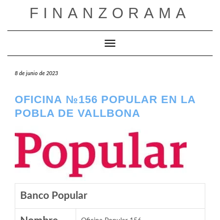
Saltar
FINANZORAMA
al
contenido
Cambiar modo de navegación
8 de junio de 2023
OFICINA №156 POPULAR EN LA
POBLA DE VALLBONA
Banco Popular