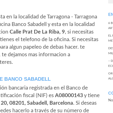
E
ta en la localidad de Tarragona - Tarragona
6 
cina Banco Sabadell y esta en la localidad
ART
ccion
Calle Prat De La Riba, 9
, si necesitas
EL
tienes el telefono de la oficina. Si necesitas
ME
 para algun papeleo de debas hacer. te
DE
MI
, te dejamos mas informacion a
– 
teres.
EC
OR
E BANCO SABADELL
AL
ión bancaria registrada en el Banco de
C
tificación fiscal (NIF) es
A08000143
y tiene
No
 20, 08201, Sabadell, Barcelona
. Si deseas
edes hacerlo a través de su número de