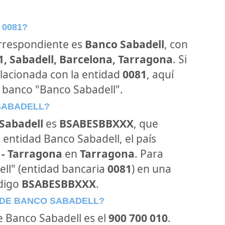
 0081?
orrespondiente es
Banco Sabadell
, con
01, Sabadell, Barcelona, Tarragona
. Si
lacionada con la entidad
0081
, aquí
 banco "Banco Sabadell".
 SABADELL?
Sabadell
es
BSABESBBXXX
, que
 entidad Banco Sabadell, el país
 - Tarragona
en
Tarragona
. Para
ell" (entidad bancaria
0081
) en una
ódigo
BSABESBBXXX
.
 DE BANCO SABADELL?
de Banco Sabadell es el
900 700 010
.