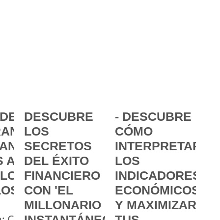
DE LA
DESCUBRE
- DESCUBRE
ANCIA:
LOS
CÓMO
ANZAR
SECRETOS
INTERPRETAR
 A
DEL ÉXITO
LOS
 LOS
FINANCIERO
INDICADORES
LOS
CON 'EL
ECONÓMICOS
MILLONARIO
Y MAXIMIZAR
a: Cómo
INSTANTÁNEO'
TUS