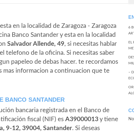
E
esta en la localidad de Zaragoza - Zaragoza
6 
ART
cina Banco Santander y esta en la localidad
EL
ion
Salvador Allende, 49
, si necesitas hablar
ME
 el telefono de la oficina. Si necesitas saber
DE
algun papeleo de debas hacer. te recordamos
MI
s mas informacion a continuacion que te
– 
EC
OR
AL
E BANCO SANTANDER
ución bancaria registrada en el Banco de
C
tificación fiscal (NIF) es
A39000013
y tiene
No
a, 9-12, 39004, Santander
. Si deseas