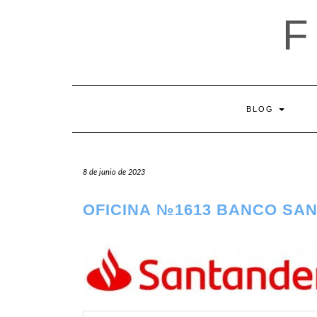
Saltar
al
contenido
BLOG
8 de junio de 2023
OFICINA №1613 BANCO SA