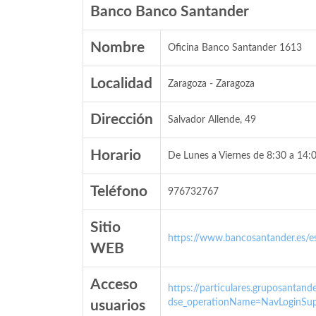
Banco Banco Santander
Nombre
Oficina Banco Santander 1613
Localidad
Zaragoza - Zaragoza
Dirección
Salvador Allende, 49
Horario
De Lunes a Viernes de 8:30 a 14:0
Teléfono
976732767
Sitio
https://www.bancosantander.es/es
WEB
Acceso
https://particulares.gruposanta
dse_operationName=NavLoginSup
usuarios