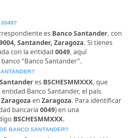
 0049?
orrespondiente es
Banco Santander
, con
39004, Santander, Zaragoza
. Si tienes
ada con la entidad
0049
, aquí
l banco "Banco Santander".
 SANTANDER?
Santander
es
BSCHESMMXXX
, que
 entidad Banco Santander, el país
- Zaragoza
en
Zaragoza
. Para identificar
idad bancaria
0049
) en una
ódigo
BSCHESMMXXX
.
 DE BANCO SANTANDER?