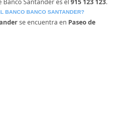
de Banco Santander es el
915 123 123
.
EL BANCO BANCO SANTANDER?
ander
se encuentra en
Paseo de