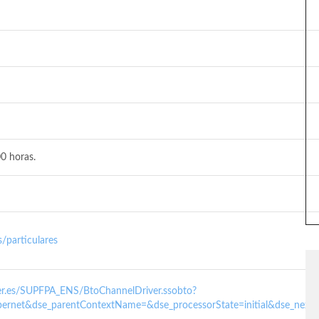
0 horas.
/particulares
nder.es/SUPFPA_ENS/BtoChannelDriver.ssobto?
ernet&dse_parentContextName=&dse_processorState=initial&dse_next