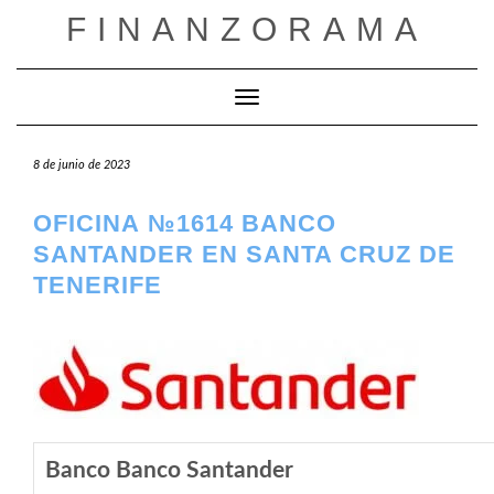
Saltar
FINANZORAMA
al
contenido
Cambiar modo de navegación
8 de junio de 2023
OFICINA №1614 BANCO
SANTANDER EN SANTA CRUZ DE
TENERIFE
Banco Banco Santander