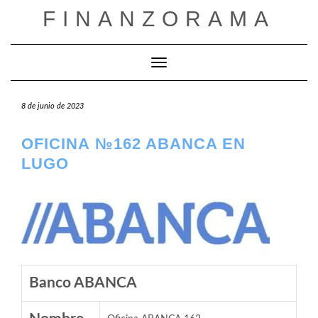
Saltar
FINANZORAMA
al
contenido
Cambiar modo de navegación
8 de junio de 2023
OFICINA №162 ABANCA EN
LUGO
Banco ABANCA