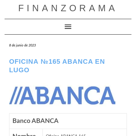
Saltar
FINANZORAMA
al
contenido
Cambiar modo de navegación
8 de junio de 2023
OFICINA №165 ABANCA EN
LUGO
Banco ABANCA