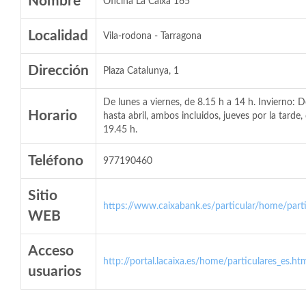
Nombre
Oficina La Caixa 165
Localidad
Vila-rodona - Tarragona
Dirección
Plaza Catalunya, 1
De lunes a viernes, de 8.15 h a 14 h. Invierno: 
Horario
hasta abril, ambos incluidos, jueves por la tarde,
19.45 h.
Teléfono
977190460
Sitio
https://www.caixabank.es/particular/home/parti
WEB
Acceso
http://portal.lacaixa.es/home/particulares_es.ht
usuarios