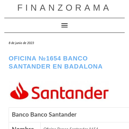
Saltar
FINANZORAMA
al
contenido
Cambiar modo de navegación
8 de junio de 2023
OFICINA №1654 BANCO
SANTANDER EN BADALONA
Banco Banco Santander