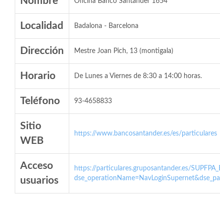
Nombre
Oficina Banco Santander 1654
Localidad
Badalona - Barcelona
Dirección
Mestre Joan Pich, 13 (montigala)
Horario
De Lunes a Viernes de 8:30 a 14:00 horas.
Teléfono
93-4658833
Sitio
https://www.bancosantander.es/es/particulares
WEB
Acceso
https://particulares.gruposantander.es/SUPFPA
dse_operationName=NavLoginSupernet&dse_par
usuarios