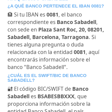
¿A QUÉ BANCO PERTENECE EL IBAN 0081?
🏦 Si tu IBAN es
0081
, el banco
correspondiente es
Banco Sabadell
,
con sede en
Plaza Sant Roc, 20, 08201,
Sabadell, Barcelona, Tarragona
. Si
tienes alguna pregunta o duda
relacionada con la entidad
0081
, aquí
encontrarás información sobre el
banco "Banco Sabadell".
¿CUÁL ES EL SWIFT/BIC DE BANCO
SABADELL?
🔐 El código BIC/SWIFT de
Banco
Sabadell
es
BSABESBBXXX
, que
proporciona información sobre la
entidad Banco Sabadell, el país