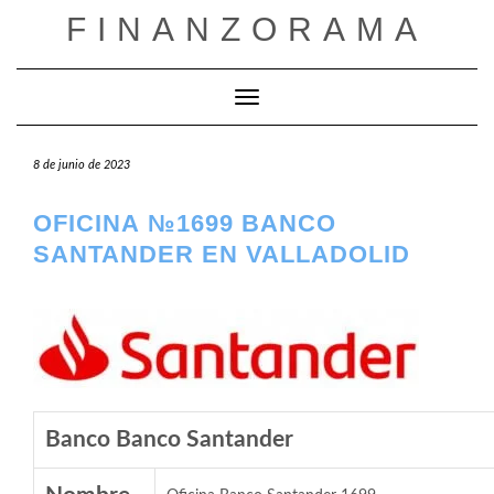
Saltar
FINANZORAMA
al
contenido
Cambiar modo de navegación
8 de junio de 2023
OFICINA №1699 BANCO
SANTANDER EN VALLADOLID
Banco Banco Santander