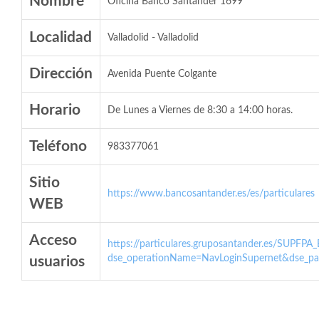
Nombre
Oficina Banco Santander 1699
Localidad
Valladolid - Valladolid
Dirección
Avenida Puente Colgante
Horario
De Lunes a Viernes de 8:30 a 14:00 horas.
Teléfono
983377061
Sitio
https://www.bancosantander.es/es/particulares
WEB
Acceso
https://particulares.gruposantander.es/SUPFPA
dse_operationName=NavLoginSupernet&dse_par
usuarios