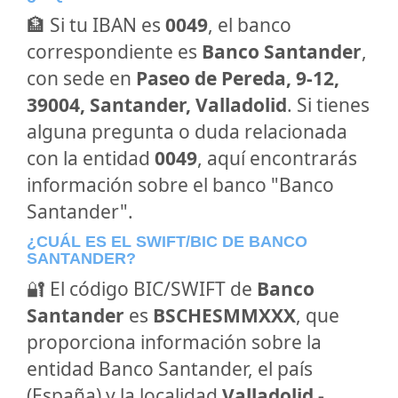
🏦 Si tu IBAN es
0049
, el banco
correspondiente es
Banco Santander
,
con sede en
Paseo de Pereda, 9-12,
39004, Santander, Valladolid
. Si tienes
alguna pregunta o duda relacionada
con la entidad
0049
, aquí encontrarás
información sobre el banco "Banco
Santander".
¿CUÁL ES EL SWIFT/BIC DE BANCO
SANTANDER?
🔐 El código BIC/SWIFT de
Banco
Santander
es
BSCHESMMXXX
, que
proporciona información sobre la
entidad Banco Santander, el país
(España) y la localidad
Valladolid -