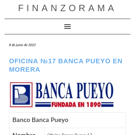
Saltar
FINANZORAMA
al
contenido
Cambiar modo de navegación
8 de junio de 2023
OFICINA №17 BANCA PUEYO EN
MORERA
Banco Banca Pueyo