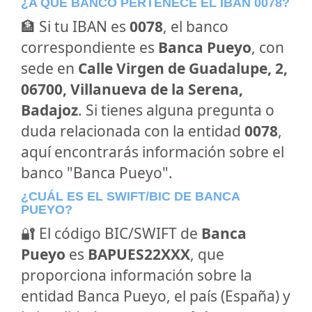
¿A QUÉ BANCO PERTENECE EL IBAN 0078?
🏦 Si tu IBAN es
0078
, el banco
correspondiente es
Banca Pueyo
, con
sede en
Calle Virgen de Guadalupe, 2,
06700, Villanueva de la Serena,
Badajoz
. Si tienes alguna pregunta o
duda relacionada con la entidad
0078
,
aquí encontrarás información sobre el
banco "Banca Pueyo".
¿CUÁL ES EL SWIFT/BIC DE BANCA
PUEYO?
🔐 El código BIC/SWIFT de
Banca
Pueyo
es
BAPUES22XXX
, que
proporciona información sobre la
entidad Banca Pueyo, el país (España) y