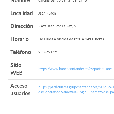
Nombre
Oficina Banco Santander 1743
Localidad
Jaén - Jaén
Dirección
Plaza Jaen Por La Paz, 6
Horario
De Lunes a Viernes de 8:30 a 14:00 horas.
Teléfono
953-260796
Sitio
https://www.bancosantander.es/es/particulares
WEB
Acceso
https://particulares.gruposantander.es/SUPFPA
dse_operationName=NavLoginSupernet&dse_par
usuarios