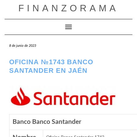
Saltar
FINANZORAMA
al
contenido
Cambiar modo de navegación
8 de junio de 2023
OFICINA №1743 BANCO
SANTANDER EN JAÉN
Banco Banco Santander