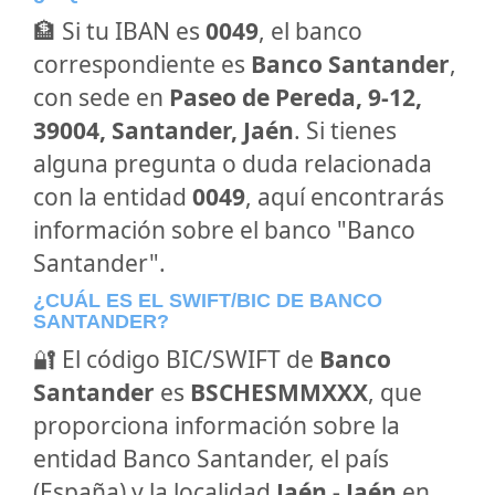
🏦 Si tu IBAN es
0049
, el banco
correspondiente es
Banco Santander
,
con sede en
Paseo de Pereda, 9-12,
39004, Santander, Jaén
. Si tienes
alguna pregunta o duda relacionada
con la entidad
0049
, aquí encontrarás
información sobre el banco "Banco
Santander".
¿CUÁL ES EL SWIFT/BIC DE BANCO
SANTANDER?
🔐 El código BIC/SWIFT de
Banco
Santander
es
BSCHESMMXXX
, que
proporciona información sobre la
entidad Banco Santander, el país
(España) y la localidad
Jaén - Jaén
en