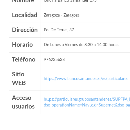
Nombre
Oficina Banco Santander 175
Localidad
Zaragoza - Zaragoza
Dirección
Po. De Teruel, 37
Horario
De Lunes a Viernes de 8:30 a 14:00 horas.
Teléfono
976235638
Sitio
https://www.bancosantander.es/es/particulares
WEB
Acceso
https://particulares.gruposantander.es/SUPFPA
dse_operationName=NavLoginSupernet&dse_par
usuarios