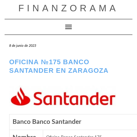
Saltar
FINANZORAMA
al
contenido
Cambiar modo de navegación
8 de junio de 2023
OFICINA №175 BANCO
SANTANDER EN ZARAGOZA
Banco Banco Santander