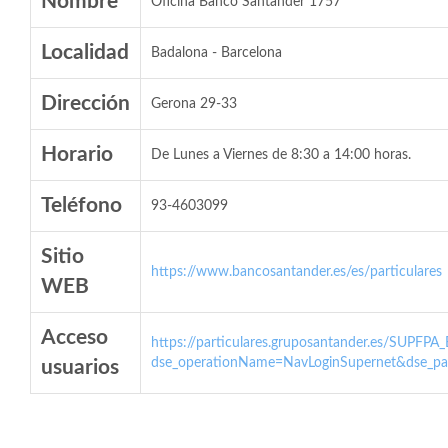
Nombre
Oficina Banco Santander 1757
Localidad
Badalona - Barcelona
Dirección
Gerona 29-33
Horario
De Lunes a Viernes de 8:30 a 14:00 horas.
Teléfono
93-4603099
Sitio
https://www.bancosantander.es/es/particulares
WEB
Acceso
https://particulares.gruposantander.es/SUPFPA
dse_operationName=NavLoginSupernet&dse_par
usuarios