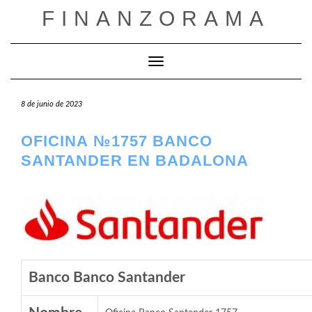
Saltar
FINANZORAMA
al
contenido
Cambiar modo de navegación
8 de junio de 2023
OFICINA №1757 BANCO
SANTANDER EN BADALONA
Banco Banco Santander