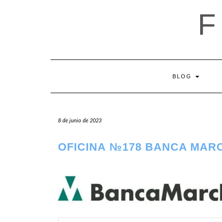
Saltar
al
contenido
BLOG
8 de junio de 2023
OFICINA №178 BANCA MARC