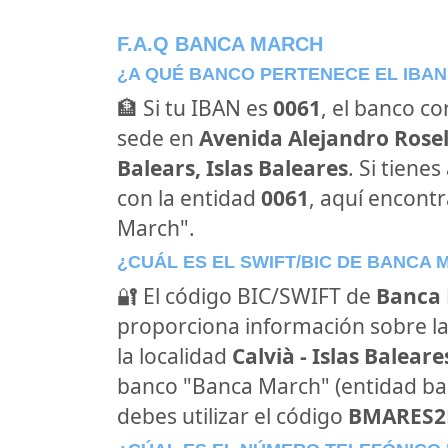
F.A.Q BANCA MARCH
¿A QUÉ BANCO PERTENECE EL IBAN
🏦 Si tu IBAN es
0061
, el banco c
sede en
Avenida Alejandro Rosell
Balears, Islas Baleares
. Si tiene
con la entidad
0061
, aquí encont
March".
¿CUÁL ES EL SWIFT/BIC DE BANCA
🔐 El código BIC/SWIFT de
Banca
proporciona información sobre la
la localidad
Calvià - Islas Baleare
banco "Banca March" (entidad b
debes utilizar el código
BMARES