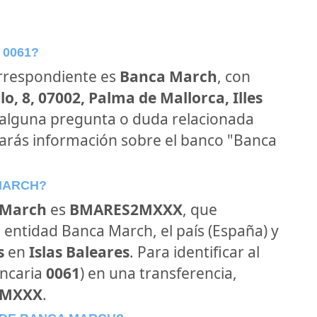
 0061?
orrespondiente es
Banca March
, con
o, 8, 07002, Palma de Mallorca, Illes
s alguna pregunta o duda relacionada
rarás información sobre el banco "Banca
 MARCH?
 March
es
BMARES2MXXX
, que
 entidad Banca March, el país (España) y
s
en
Islas Baleares
. Para identificar al
ancaria
0061
) en una transferencia,
2MXXX
.