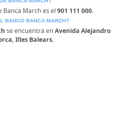
 DE BANCA MARCH?
de Banca March es el
901 111 000
.
EL BANCO BANCA MARCH?
ch
se encuentra en
Avenida Alejandro
rca, Illes Balears
.