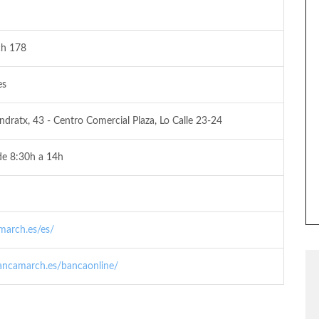
ch 178
es
ndratx, 43 - Centro Comercial Plaza, Lo Calle 23-24
de 8:30h a 14h
march.es/es/
bancamarch.es/bancaonline/