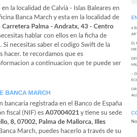
en la localidad de Calvià - Islas Baleares en
ficina Banca March y esta en la localidad de
E
n
Carretera Palma - Andratx, 43 - Centro
6 
ART
 necesitas hablar con ellos en la ficha de
EL
a. Si necesitas saber el codigo Swift de la
ME
s hacer. te recordamos que es
DE
nformacion a continuacion que te puede ser
MI
– 
EC
OR
E BANCA MARCH
AL
ón bancaria registrada en el Banco de España
ón fiscal (NIF) es
A07004021
y tiene su sede
C
lo, 8, 07002, Palma de Mallorca, Illes
No
 Banca March, puedes hacerlo a través de su